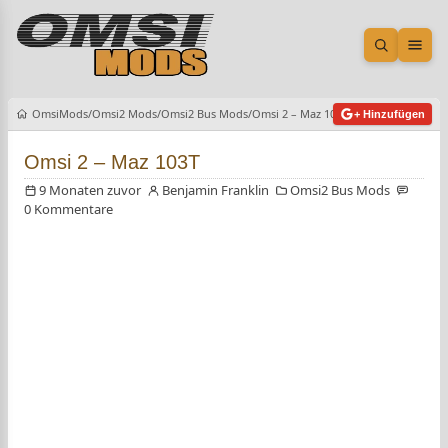
Suche öf
Men
OmsiMods
Omsi2 Mods
Omsi2 Bus Mods
Omsi 2 – Maz 103T
+ Hinzufügen
Omsi 2 – Maz 103T
9 Monaten zuvor
Benjamin Franklin
Omsi2 Bus Mods
0 Kommentare