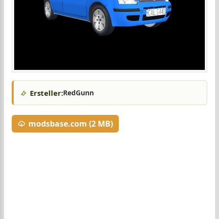
Ersteller:
RedGunn
modsbase.com (2 MB)