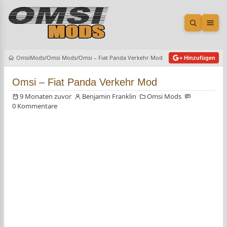
Suche öf
Men
OmsiMods
Omsi Mods
Omsi – Fiat Panda Verkehr Mod
+ Hinzufügen
Omsi – Fiat Panda Verkehr Mod
9 Monaten zuvor
Benjamin Franklin
Omsi Mods
0 Kommentare