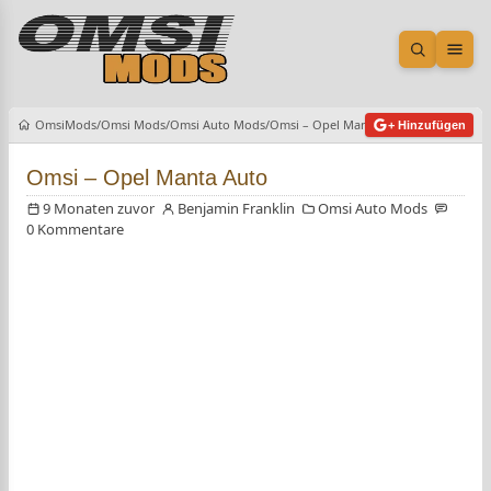
Suche öf
Men
OmsiMods
Omsi Mods
Omsi Auto Mods
Omsi – Opel Manta Auto
+ Hinzufügen
Omsi – Opel Manta Auto
9 Monaten zuvor
Benjamin Franklin
Omsi Auto Mods
0 Kommentare