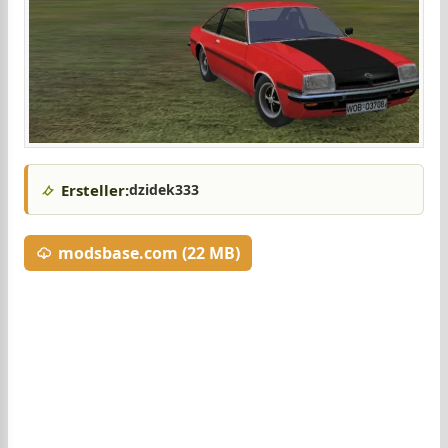
Ersteller:
dzidek333
modsbase.com (22 MB)