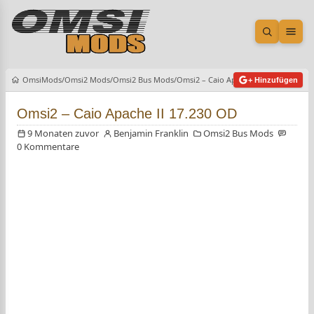
Suche öf
Men
OmsiMods
Omsi2 Mods
Omsi2 Bus Mods
Omsi2 – Caio Apache II 17.230 OD
+ Hinzufügen
Omsi2 – Caio Apache II 17.230 OD
9 Monaten zuvor
Benjamin Franklin
Omsi2 Bus Mods
0 Kommentare