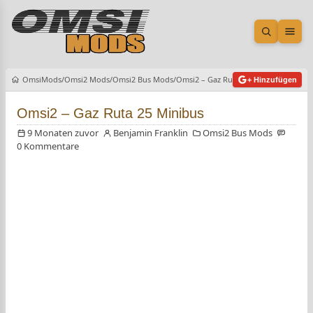
Suche öf
Men
OmsiMods
Omsi2 Mods
Omsi2 Bus Mods
Omsi2 – Gaz Ruta 25 Minibus
+ Hinzufügen
Omsi2 – Gaz Ruta 25 Minibus
9 Monaten zuvor
Benjamin Franklin
Omsi2 Bus Mods
0 Kommentare