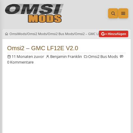
Suche öf
Men
OmsiMods
Omsi2 Mods
Omsi2 Bus Mods
Omsi2 – GMC LF12E V2.0
+ Hinzufügen
Omsi2 – GMC LF12E V2.0
11 Monaten zuvor
Benjamin Franklin
Omsi2 Bus Mods
0 Kommentare