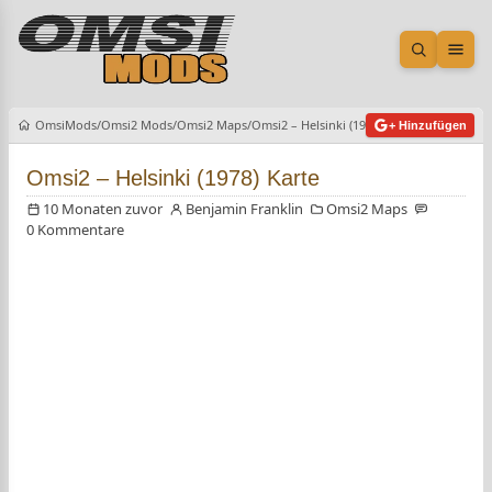
Suche öf
Men
OmsiMods
Omsi2 Mods
Omsi2 Maps
Omsi2 – Helsinki (1978) Karte
+ Hinzufügen
Omsi2 – Helsinki (1978) Karte
10 Monaten zuvor
Benjamin Franklin
Omsi2 Maps
0 Kommentare