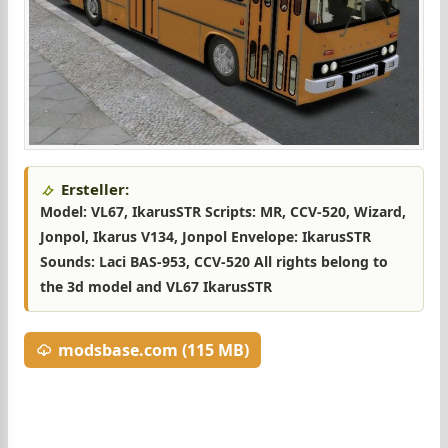
Ersteller:
Model: VL67, IkarusSTR Scripts: MR, CCV-520, Wizard,
Jonpol, Ikarus V134, Jonpol Envelope: IkarusSTR
Sounds: Laci BAS-953, CCV-520 All rights belong to
the 3d model and VL67 IkarusSTR
modsbase.com (115 MB)