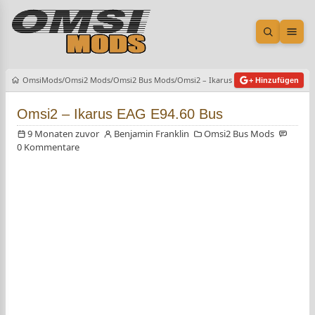
Suche öf
Men
OmsiMods
Omsi2 Mods
Omsi2 Bus Mods
Omsi2 – Ikarus EAG E94.60 Bus
+ Hinzufügen
Omsi2 – Ikarus EAG E94.60 Bus
9 Monaten zuvor
Benjamin Franklin
Omsi2 Bus Mods
0 Kommentare