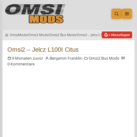
Suche öf
Men
OmsiMods
Omsi2 Mods
Omsi2 Bus Mods
Omsi2 – Jelcz L100I Citus
+ Hinzufügen
Omsi2 – Jelcz L100I Citus
9 Monaten zuvor
Benjamin Franklin
Omsi2 Bus Mods
0 Kommentare