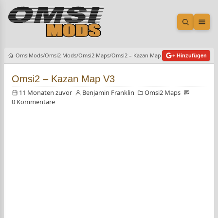
Suche öf
Men
OmsiMods
Omsi2 Mods
Omsi2 Maps
Omsi2 – Kazan Map V3
+ Hinzufügen
Omsi2 – Kazan Map V3
11 Monaten zuvor
Benjamin Franklin
Omsi2 Maps
0 Kommentare