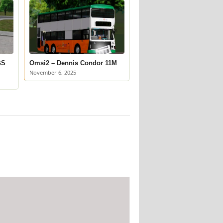
GS
Omsi2 – Dennis Condor 11M
November 6, 2025