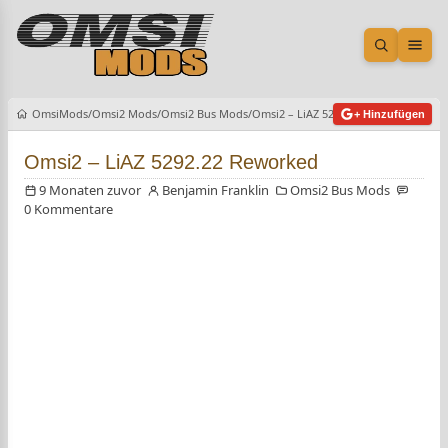
Suche öf
Men
OmsiMods
Omsi2 Mods
Omsi2 Bus Mods
Omsi2 – LiAZ 5292.22 Reworked
+ Hinzufügen
Omsi2 – LiAZ 5292.22 Reworked
9 Monaten zuvor
Benjamin Franklin
Omsi2 Bus Mods
0 Kommentare