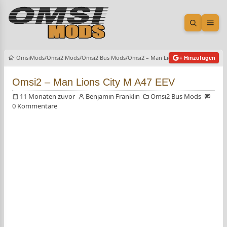
Suche öf
Men
OmsiMods
Omsi2 Mods
Omsi2 Bus Mods
Omsi2 – Man Lions City M A47 EEV
+ Hinzufügen
Omsi2 – Man Lions City M A47 EEV
11 Monaten zuvor
Benjamin Franklin
Omsi2 Bus Mods
0 Kommentare