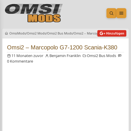
Suche öf
Men
OmsiMods
Omsi2 Mods
Omsi2 Bus Mods
Omsi2 – Marcopolo G7-1200 Scania-K
+ Hinzufügen
Omsi2 – Marcopolo G7-1200 Scania-K380
11 Monaten zuvor
Benjamin Franklin
Omsi2 Bus Mods
0 Kommentare