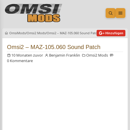
Suche öf
Men
OmsiMods
Omsi2 Mods
Omsi2 – MAZ-105.060 Sound Patch
+ Hinzufügen
Omsi2 – MAZ-105.060 Sound Patch
10 Monaten zuvor
Benjamin Franklin
Omsi2 Mods
0 Kommentare