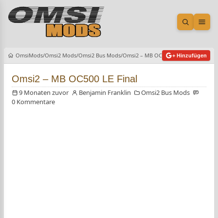
Suche öf
Men
OmsiMods
Omsi2 Mods
Omsi2 Bus Mods
Omsi2 – MB OC500 LE Final
+ Hinzufügen
Omsi2 – MB OC500 LE Final
9 Monaten zuvor
Benjamin Franklin
Omsi2 Bus Mods
0 Kommentare