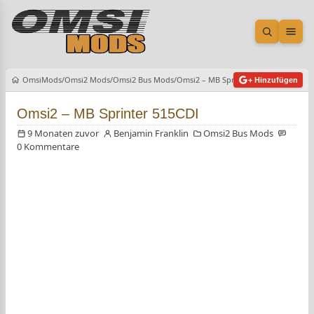
Suche öf
Men
OmsiMods
Omsi2 Mods
Omsi2 Bus Mods
Omsi2 – MB Sprinter 515CDI
+ Hinzufügen
Omsi2 – MB Sprinter 515CDI
9 Monaten zuvor
Benjamin Franklin
Omsi2 Bus Mods
0 Kommentare