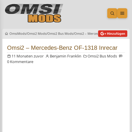
Suche öf
Men
OmsiMods
Omsi2 Mods
Omsi2 Bus Mods
Omsi2 – Mercedes-Benz OF-1318 Inre
+ Hinzufügen
Omsi2 – Mercedes-Benz OF-1318 Inrecar
11 Monaten zuvor
Benjamin Franklin
Omsi2 Bus Mods
0 Kommentare