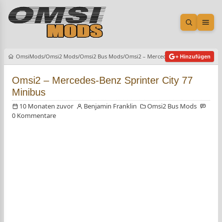
Suche öf
Men
OmsiMods
Omsi2 Mods
Omsi2 Bus Mods
Omsi2 – Mercedes-Benz Sprinter City
+ Hinzufügen
Omsi2 – Mercedes-Benz Sprinter City 77
Minibus
10 Monaten zuvor
Benjamin Franklin
Omsi2 Bus Mods
0 Kommentare