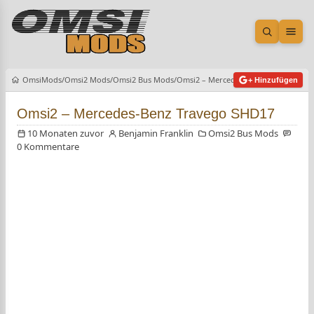
Suche öf
Men
OmsiMods
Omsi2 Mods
Omsi2 Bus Mods
Omsi2 – Mercedes-Benz Travego SHD
+ Hinzufügen
Omsi2 – Mercedes-Benz Travego SHD17
10 Monaten zuvor
Benjamin Franklin
Omsi2 Bus Mods
0 Kommentare