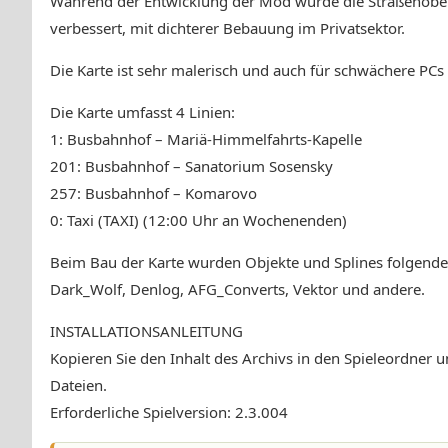
Während der Entwicklung der Mod wurde die Straßenoberf
verbessert, mit dichterer Bebauung im Privatsektor.
Die Karte ist sehr malerisch und auch für schwächere PCs
Die Karte umfasst 4 Linien:
1: Busbahnhof – Mariä-Himmelfahrts-Kapelle
201: Busbahnhof – Sanatorium Sosensky
257: Busbahnhof – Komarovo
0: Taxi (TAXI) (12:00 Uhr an Wochenenden)
Beim Bau der Karte wurden Objekte und Splines folgende
Dark_Wolf, Denlog, AFG_Converts, Vektor und andere.
INSTALLATIONSANLEITUNG
Kopieren Sie den Inhalt des Archivs in den Spieleordner 
Dateien.
Erforderliche Spielversion: 2.3.004