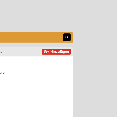
Suche öffnen
.7
+ Hinzufügen
are