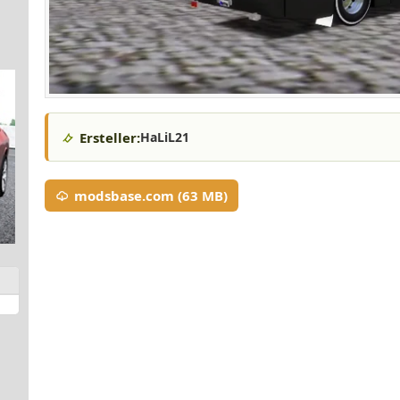
Ersteller:
HaLiL21
modsbase.com (63 MB)