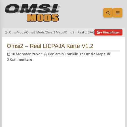
Suche öf
Men
OmsiMods
Omsi2 Mods
Omsi2 Maps
Omsi2 – Real LIEPAJA Karte V1.2
+ Hinzufügen
Omsi2 – Real LIEPAJA Karte V1.2
10 Monaten zuvor
Benjamin Franklin
Omsi2 Maps
0 Kommentare