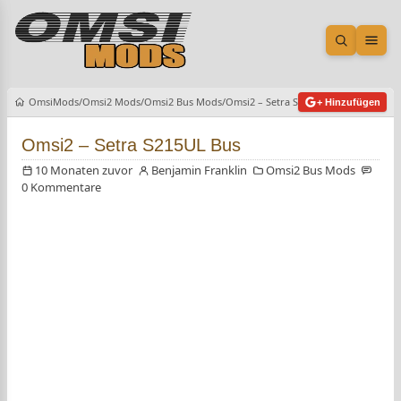
Suche öf
Men
OmsiMods
Omsi2 Mods
Omsi2 Bus Mods
Omsi2 – Setra S215UL Bus
+ Hinzufügen
Omsi2 – Setra S215UL Bus
10 Monaten zuvor
Benjamin Franklin
Omsi2 Bus Mods
0 Kommentare