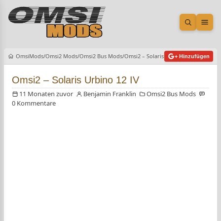
Suche öf
Men
OmsiMods
Omsi2 Mods
Omsi2 Bus Mods
Omsi2 – Solaris Urbino 12 IV
+ Hinzufügen
Omsi2 – Solaris Urbino 12 IV
11 Monaten zuvor
Benjamin Franklin
Omsi2 Bus Mods
0 Kommentare