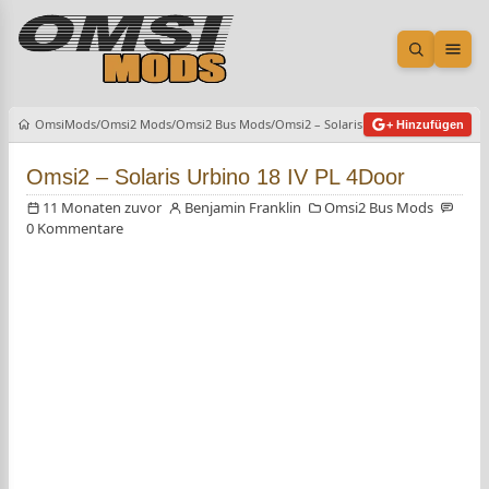
Suche öf
Men
OmsiMods
Omsi2 Mods
Omsi2 Bus Mods
Omsi2 – Solaris Urbino 18 IV PL 4Doo
+ Hinzufügen
Omsi2 – Solaris Urbino 18 IV PL 4Door
11 Monaten zuvor
Benjamin Franklin
Omsi2 Bus Mods
0 Kommentare