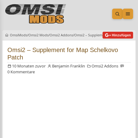
Suche öf
Men
OmsiMods
Omsi2 Mods
Omsi2 Addons
Omsi2 – Supplement for Map Schelkovo
+ Hinzufügen
Omsi2 – Supplement for Map Schelkovo
Patch
10 Monaten zuvor
Benjamin Franklin
Omsi2 Addons
0 Kommentare