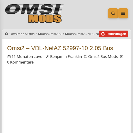
Suche öf
Men
OmsiMods
Omsi2 Mods
Omsi2 Bus Mods
Omsi2 – VDL-NefAZ 52997-10 2.05 Bus
+ Hinzufügen
Omsi2 – VDL-NefAZ 52997-10 2.05 Bus
11 Monaten zuvor
Benjamin Franklin
Omsi2 Bus Mods
0 Kommentare