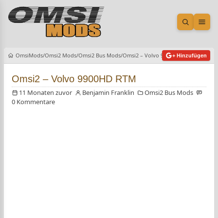
Suche öf
Men
OmsiMods
Omsi2 Mods
Omsi2 Bus Mods
Omsi2 – Volvo 9900HD RTM
+ Hinzufügen
Omsi2 – Volvo 9900HD RTM
11 Monaten zuvor
Benjamin Franklin
Omsi2 Bus Mods
0 Kommentare