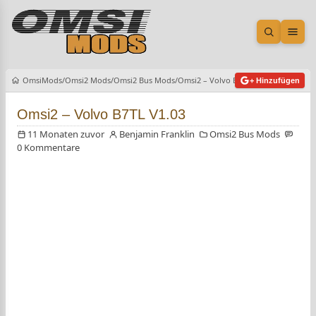
Suche öf
Men
OmsiMods
Omsi2 Mods
Omsi2 Bus Mods
Omsi2 – Volvo B7TL V1.03
+ Hinzufügen
Omsi2 – Volvo B7TL V1.03
11 Monaten zuvor
Benjamin Franklin
Omsi2 Bus Mods
0 Kommentare