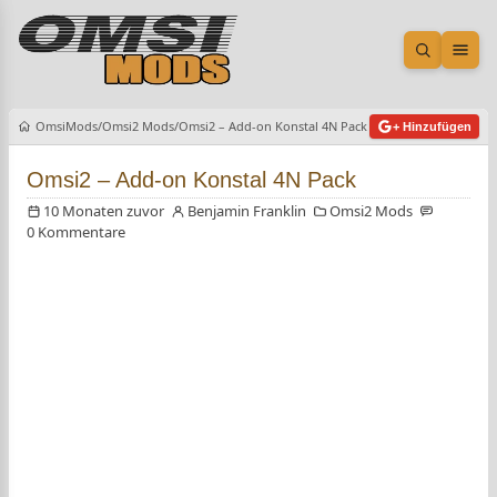
Suche öf
Men
OmsiMods
Omsi2 Mods
Omsi2 – Add-on Konstal 4N Pack
+ Hinzufügen
Omsi2 – Add-on Konstal 4N Pack
10 Monaten zuvor
Benjamin Franklin
Omsi2 Mods
0 Kommentare