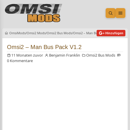
Suche öf
Men
OmsiMods
Omsi2 Mods
Omsi2 Bus Mods
Omsi2 – Man Bus Pack V1.2
+ Hinzufügen
Omsi2 – Man Bus Pack V1.2
11 Monaten zuvor
Benjamin Franklin
Omsi2 Bus Mods
0 Kommentare