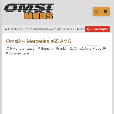
Suche öf
Men
OmsiMods
Omsi2 Mods
Omsi2 Auto Mods
Omsi2 – Mercedes s65 AMG
+ Hinzufügen
Omsi2 – Mercedes s65 AMG
9 Monaten zuvor
Benjamin Franklin
Omsi2 Auto Mods
0 Kommentare