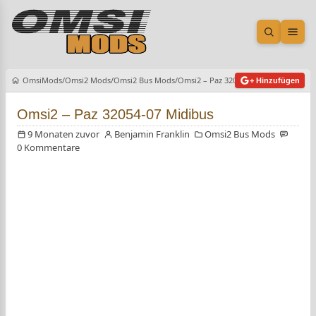
Suche öf
Men
OmsiMods
Omsi2 Mods
Omsi2 Bus Mods
Omsi2 – Paz 32054-07 Midibus
+ Hinzufügen
Omsi2 – Paz 32054-07 Midibus
9 Monaten zuvor
Benjamin Franklin
Omsi2 Bus Mods
0 Kommentare