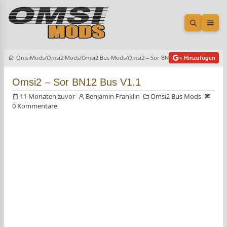
Suche öf
Men
OmsiMods
Omsi2 Mods
Omsi2 Bus Mods
Omsi2 – Sor BN12 Bus V1.1
+ Hinzufügen
Omsi2 – Sor BN12 Bus V1.1
11 Monaten zuvor
Benjamin Franklin
Omsi2 Bus Mods
0 Kommentare